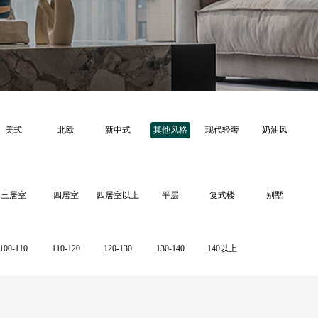
美式
北欧
新中式
其他风格
现代轻奢
奶油风
三居室
四居室
四居室以上
平层
复式楼
别墅
100-110
110-120
120-130
130-140
140以上