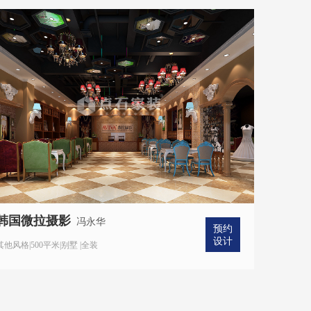
韩国微拉摄影
冯永华
预约
设计
其他风格|500平米|别墅 |全装