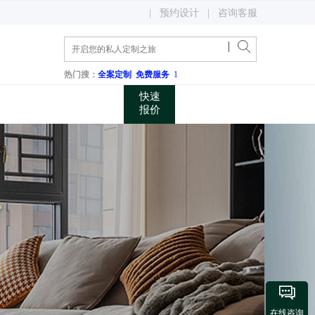
400 048 0731
|
预约设计
|
咨询客服
关注微信公众账号
咨询电话
热门搜：
全案定制
免费服务
1
快速
报价

在线咨询