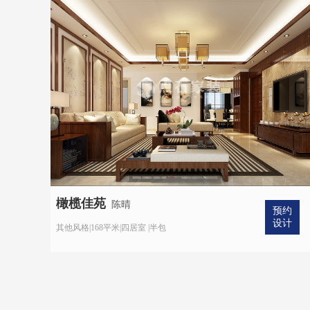
橄榄佳苑
陈晴
预约
设计
其他风格|168平米|四居室 |半包