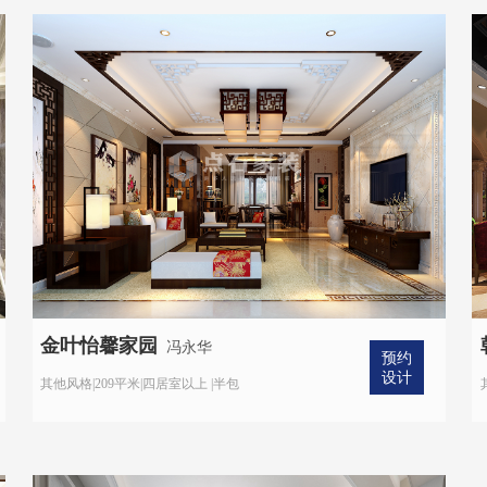
金叶怡馨家园
冯永华
预约
设计
其他风格|209平米|四居室以上 |半包