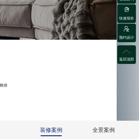

快速报价

预约设计

返回顶部
联排
装修案例
全景案例