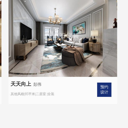
天天向上
彭伟
预约
设计
其他风格|95平米|二居室 |全装