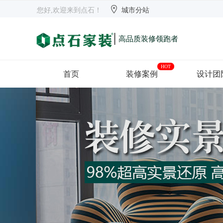


欢迎来到点石
长沙
【切换】
您好,欢迎来到点石！
城市分站
|
高品质装修领跑者
HOT
首页
装修案例
设计团