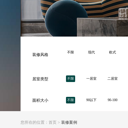
不限
现代
欧式
装修风格
不限
一居室
二居室
居室类型
不限
90以下
90-100
面积大小
您所在的位置：
首页
>
装修案例