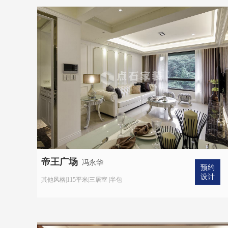
帝王广场
冯永华
预约
设计
其他风格|115平米|三居室 |半包